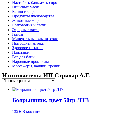
Настойки, бальзамы, сиропы
Пищевые масла
Капли и спреи
Продукты пчеловодства
Животные жиры
Благовония и свечи
Эфирные масла
Грибы
Минеральные камни, соли
Природная аптека
Здоровое питание
Пластыри
Все для бани
Народные промыслы
Массажеры, валики, грелки​
Изготовитель: ИП Стрихар А.Г.
Боярышник, цвет 50гр ЛТЗ
135
₽
В корзину