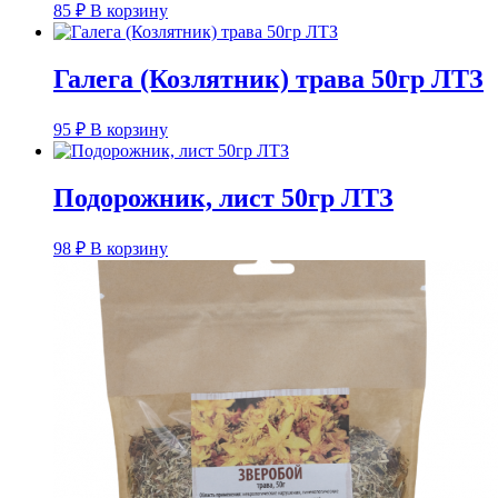
85
₽
В корзину
Галега (Козлятник) трава 50гр ЛТЗ
95
₽
В корзину
Подорожник, лист 50гр ЛТЗ
98
₽
В корзину