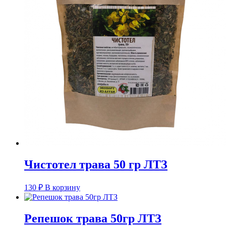
Чистотел трава 50 гр ЛТЗ
130
₽
В корзину
Репешок трава 50гр ЛТЗ