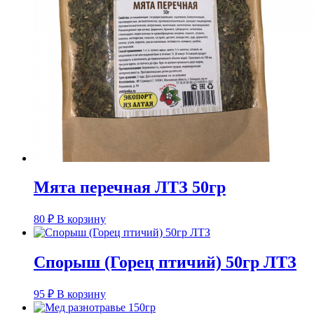
Мята перечная ЛТЗ 50гр
80
₽
В корзину
Спорыш (Горец птичий) 50гр ЛТЗ
95
₽
В корзину