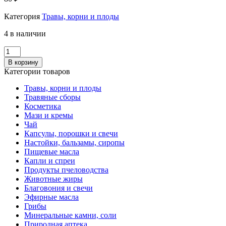
Категория
Травы, корни и плоды
4 в наличии
Количество
Калина,
В корзину
ягода
Категории товаров
50гр
ЛТЗ
Травы, корни и плоды
Травяные сборы
Косметика
Мази и кремы
Чай
Капсулы, порошки и свечи
Настойки, бальзамы, сиропы
Пищевые масла
Капли и спреи
Продукты пчеловодства
Животные жиры
Благовония и свечи
Эфирные масла
Грибы
Минеральные камни, соли
Природная аптека