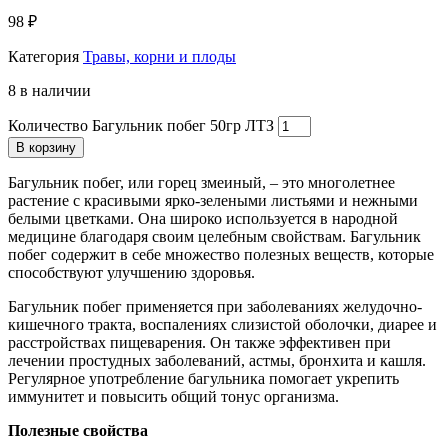
98
₽
Категория
Травы, корни и плоды
8 в наличии
Количество Багульник побег 50гр ЛТЗ
В корзину
Багульник побег, или горец змеиный, – это многолетнее
растение с красивыми ярко-зелеными листьями и нежными
белыми цветками. Она широко используется в народной
медицине благодаря своим целебным свойствам. Багульник
побег содержит в себе множество полезных веществ, которые
способствуют улучшению здоровья.
Багульник побег применяется при заболеваниях желудочно-
кишечного тракта, воспалениях слизистой оболочки, диарее и
расстройствах пищеварения. Он также эффективен при
лечении простудных заболеваний, астмы, бронхита и кашля.
Регулярное употребление багульника помогает укрепить
иммунитет и повысить общий тонус организма.
Полезные свойства