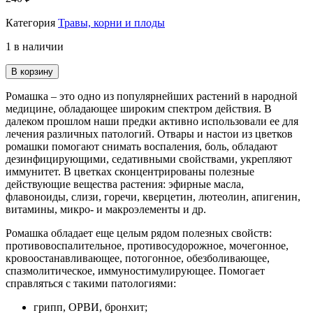
Категория
Травы, корни и плоды
1 в наличии
В корзину
Ромашка – это одно из популярнейших растений в народной
медицине, обладающее широким спектром действия. В
далеком прошлом наши предки активно использовали ее для
лечения различных патологий. Отвары и настои из цветков
ромашки помогают снимать воспаления, боль, обладают
дезинфицирующими, седативными свойствами, укрепляют
иммунитет. В цветках сконцентрированы полезные
действующие вещества растения: эфирные масла,
флавоноиды, слизи, горечи, кверцетин, лютеолин, апигенин,
витамины, микро- и макроэлементы и др.
Ромашка обладает еще целым рядом полезных свойств:
противовоспалительное, противосудорожное, мочегонное,
кровоостанавливающее, потогонное, обезболивающее,
спазмолитическое, иммуностимулирующее. Помогает
справляться с такими патологиями:
грипп, ОРВИ, бронхит;