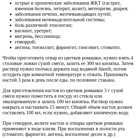
острые и хронические заболевания ЖКТ (гастрит,
язвенная болезнь, энтерит, колит), метеоризм, диарея;
заболевания печени, желчевыводящих путей;
заболевания мочевыделительной системы;
боль различной этиологии;
вагинит, уретрит;
мигрень, бессонница;
геморрой;
ангина, тонзиллит, фарингит, гингивит, стоматит.
Чтобы приготовить отвар из цветков ромашки, нужно взять 4
столовые ложки сухой смеси, залить ее 300 мл кипятка. Затем
раствор нужно полчаса держать над водяной баней, потом
остудить при комнатной температуре и отжать. Принимать
настой 3 раза в день после еды, по половине стакана.
Для приготовления настоя из цветков ромашки 3 г сухой
смеси нужно поместить в посуду из стекла или
эмалированную и залить 100 мл кипятка. Раствор нужно
накрыть и настаивать 15 минут. Общий объем настоя должен
составлять 100 мл, если нужно, добавляют кипяченую воду.
При геморрое, колите настои и отвары цветков ромашки
применяют в виде клизм. При воспалениях в полости рта
(стоматит, фарингит, ангина, воспаление десен и др.)