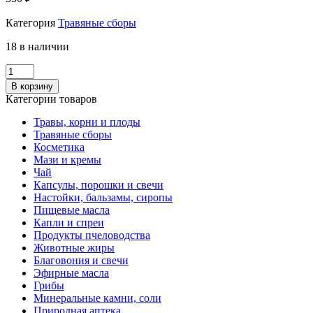
Категория
Травяные сборы
18 в наличии
Количество
Сбор
В корзину
Гинекологический
Категории товаров
130гр
ЛТЗ
Травы, корни и плоды
Травяные сборы
Косметика
Мази и кремы
Чай
Капсулы, порошки и свечи
Настойки, бальзамы, сиропы
Пищевые масла
Капли и спреи
Продукты пчеловодства
Животные жиры
Благовония и свечи
Эфирные масла
Грибы
Минеральные камни, соли
Природная аптека