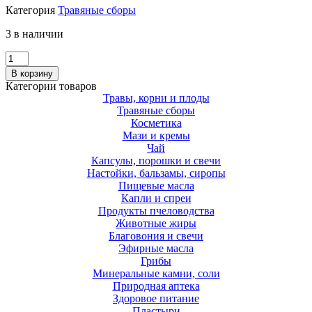
Категория
Травяные сборы
3 в наличии
Количество
Герпес
В корзину
АЛТАЙ
Категории товаров
Травы, корни и плоды
Травяные сборы
Косметика
Мази и кремы
Чай
Капсулы, порошки и свечи
Настойки, бальзамы, сиропы
Пищевые масла
Капли и спреи
Продукты пчеловодства
Животные жиры
Благовония и свечи
Эфирные масла
Грибы
Минеральные камни, соли
Природная аптека
Здоровое питание
Пластыри