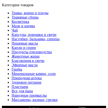
Категории товаров
Травы, корни и плоды
Травяные сборы
Косметика
Мази и кремы
Чай
Капсулы, порошки и свечи
Настойки, бальзамы, сиропы
Пищевые масла
Капли и спреи
Продукты пчеловодства
Животные жиры
Благовония и свечи
Эфирные масла
Грибы
Минеральные камни, соли
Природная аптека
Здоровое питание
Пластыри
Все для бани
Народные промыслы
Массажеры, валики, грелки​