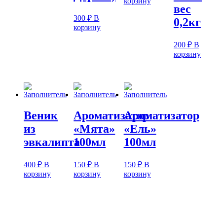
корзину
вес
300
₽
В
0,2кг
корзину
200
₽
В
корзину
Веник
Ароматизатор
Ароматизатор
из
«Мята»
«Ель»
эвкалипта
100мл
100мл
400
₽
В
150
₽
В
150
₽
В
корзину
корзину
корзину