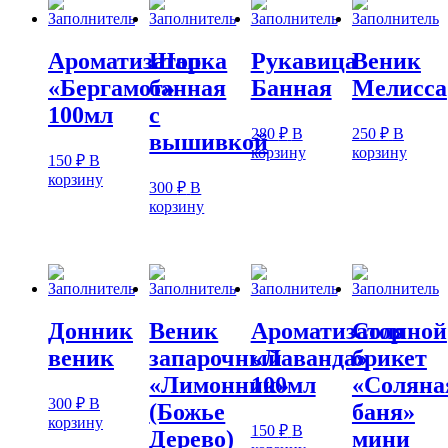
Ароматизатор
Шапка
Рукавица
Веник
«Бергамот»
банная
Банная
Мелисса
100мл
с
280
₽
В
250
₽
В
вышивкой
корзину
корзину
150
₽
В
корзину
300
₽
В
корзину
Донник
Веник
Ароматизатор
Соляной
веник
запарочный
«Лаванда»
брикет
«Лимонник»
100мл
«Соляна
300
₽
В
(Божье
баня»
корзину
150
₽
В
Дерево)
мини