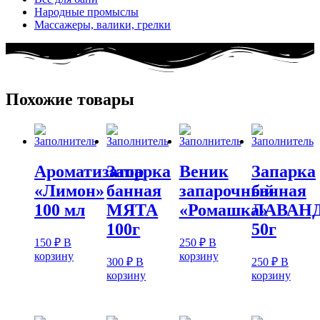
Народные промыслы
Массажеры, валики, грелки​
Похожие товары
Ароматизатор
Запарка
Веник
Запарка
«Лимон»
банная
запарочный
банная
100 мл
МЯТА
«Ромашка»
ЛАВАН
100г
50г
150
₽
В
250
₽
В
корзину
корзину
300
₽
В
250
₽
В
корзину
корзину