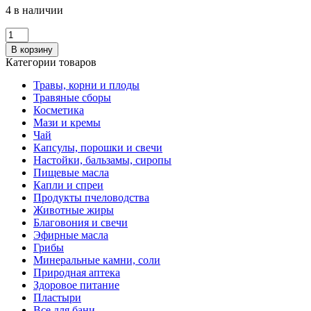
4 в наличии
Количество
Веник
В корзину
Полынь
Категории товаров
лимонная
Травы, корни и плоды
Травяные сборы
Косметика
Мази и кремы
Чай
Капсулы, порошки и свечи
Настойки, бальзамы, сиропы
Пищевые масла
Капли и спреи
Продукты пчеловодства
Животные жиры
Благовония и свечи
Эфирные масла
Грибы
Минеральные камни, соли
Природная аптека
Здоровое питание
Пластыри
Все для бани