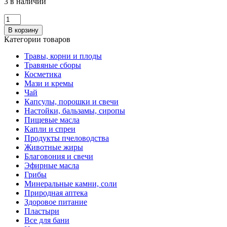
3 в наличии
Количество
Ароматизатор
В корзину
"Лимон"
Категории товаров
100
мл
Травы, корни и плоды
Травяные сборы
Косметика
Мази и кремы
Чай
Капсулы, порошки и свечи
Настойки, бальзамы, сиропы
Пищевые масла
Капли и спреи
Продукты пчеловодства
Животные жиры
Благовония и свечи
Эфирные масла
Грибы
Минеральные камни, соли
Природная аптека
Здоровое питание
Пластыри
Все для бани