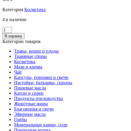
Категория
Косметика
4 в наличии
Количество
СПРЕЙ
В корзину
для
Категории товаров
волос
"ЭКСПРЕСС-
Травы, корни и плоды
УХОД
Травяные сборы
10
Косметика
в
Мази и кремы
1"
Чай
Капсулы, порошки и свечи
Настойки, бальзамы, сиропы
Пищевые масла
Капли и спреи
Продукты пчеловодства
Животные жиры
Благовония и свечи
Эфирные масла
Грибы
Минеральные камни, соли
Природная аптека