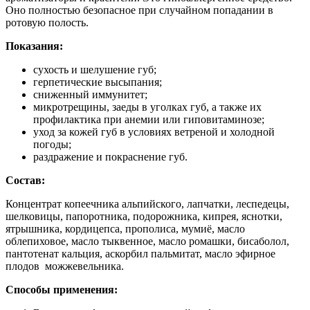
Оно полностью безопасное при случайном попадании в
ротовую полость.
Показания:
сухость и шелушение губ;
герпетические высыпания;
сниженный иммунитет;
микротрещины, заеды в уголках губ, а также их
профилактика при анемии или гиповитаминозе;
уход за кожей губ в условиях ветреной и холодной
погоды;
раздражение и покраснение губ.
Состав:
Концентрат копеечника альпийского, лапчатки, леспедецы,
шелковицы, папоротника, подорожника, кипрея, яснотки,
ятрышника, кордицепса, прополиса, мумиё, масло
облепиховое, масло тыквенное, масло ромашки, бисаболол,
пантотенат кальция, аскорбил пальмитат, масло эфирное
плодов можжевельника.
Способы применения: