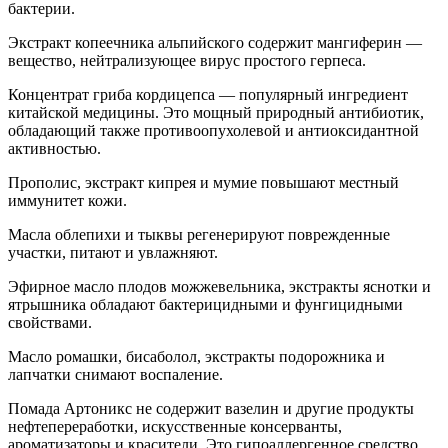
бактерии.
Экстракт копеечника альпийского содержит мангиферин —
вещество, нейтрализующее вирус простого герпеса.
Концентрат гриба кордицепса — популярный ингредиент
китайской медицины. Это мощный природный антибиотик,
обладающий также противоопухолевой и антиоксидантной
активностью.
Прополис, экстракт кипрея и мумие повышают местный
иммунитет кожи.
Масла облепихи и тыквы регенерируют поврежденные
участки, питают и увлажняют.
Эфирное масло плодов можжевельника, экстракты яснотки и
ятрышника обладают бактерицидными и фунгицидными
свойствами.
Масло ромашки, бисаболол, экстракты подорожника и
лапчатки снимают воспаление.
Помада Артоникс не содержит вазелин и другие продукты
нефтепереработки, искусственные консерванты,
ароматизаторы и красители. Это гипоаллергенное средство.