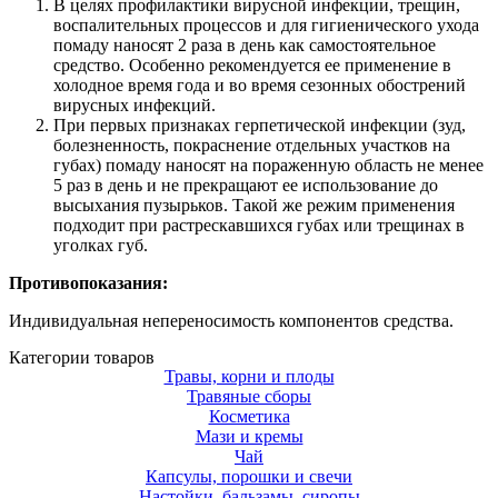
В целях профилактики вирусной инфекции, трещин,
воспалительных процессов и для гигиенического ухода
помаду наносят 2 раза в день как самостоятельное
средство. Особенно рекомендуется ее применение в
холодное время года и во время сезонных обострений
вирусных инфекций.
При первых признаках герпетической инфекции (зуд,
болезненность, покраснение отдельных участков на
губах) помаду наносят на пораженную область не менее
5 раз в день и не прекращают ее использование до
высыхания пузырьков. Такой же режим применения
подходит при растрескавшихся губах или трещинах в
уголках губ.
Противопоказания:
Индивидуальная непереносимость компонентов средства.
Категории товаров
Травы, корни и плоды
Травяные сборы
Косметика
Мази и кремы
Чай
Капсулы, порошки и свечи
Настойки, бальзамы, сиропы