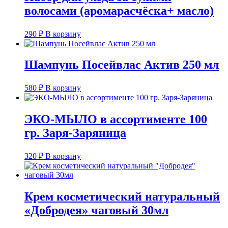
волосами (аромарасчёска+ масло)
290
₽
В корзину
Шампунь Посейвлас Актив 250 мл
580
₽
В корзину
ЭКО-МЫЛО в ассортименте 100
гр. Заря-Заряница
320
₽
В корзину
Крем косметический натуральный
«Добродея» чаговый 30мл