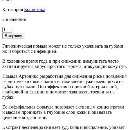
Категория
Косметика
2 в наличии
Количество
Artonix
В корзину
Помада
гигиеническая
Гигиеническая помада может не только ухаживать за губами,
амфифильная
но и бороться с инфекцией.
4
г
В холодное время года и при снижении иммунитета часто
активизируется вирус простого герпеса, атакующий кожу губ.
Помада Артоникс разработана для снижения риска появления
герпетических высыпаний и заживления уже имеющихся на
губах пузырьков. Она эффективна против бактериальной,
грибковой инфекции и помогает заживлять трещины на
губах.
Ее амфифильная формула позволяет активным концентратам
и маслам проникать в глубокие слои кожи и оказывать
целебное воздействие.
Экстракт леспедецы снимает зуд, боль и воспаление, убивает