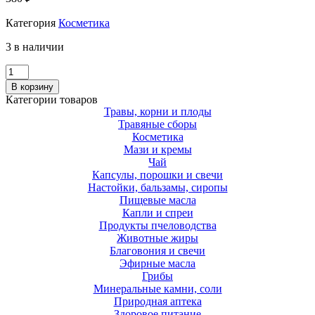
Категория
Косметика
3 в наличии
Количество
Магниевое
В корзину
масло
Категории товаров
для
Травы, корни и плоды
тела
Травяные сборы
с
Косметика
грейпфрутом
Мази и кремы
200
Чай
мл
Капсулы, порошки и свечи
Настойки, бальзамы, сиропы
Пищевые масла
Капли и спреи
Продукты пчеловодства
Животные жиры
Благовония и свечи
Эфирные масла
Грибы
Минеральные камни, соли
Природная аптека
Здоровое питание