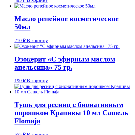
495
₽
В корзину
Масло репейное косметическое
50мл
210
₽
В корзину
Озокерит «С эфирным маслом
апельсина» 75 гр.
190
₽
В корзину
Тушь для ресниц с бионативным
порошком Крапивы 10 мл Сашель
Flomaja
555
₽
В корзину