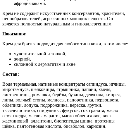
афродизиаками.
Крем не содержит искусственных консервантов, красителей,
пенообразователей, агрессивных моющих веществ. Он
является полностью натуральным и гипоаллергенным.
Показания:
Крем для бритья подходит для любого типа кожи, в том числе:
чувствительной и тонкой,
жирной,
склонной к дерматитам и акне.
Состав:
Вода термальная, нативные концентраты сапиндуса, иглицы,
миротамнуса, шелковицы, ятрышника, папайи, хмеля,
лиственницы, ромашки, берёзы, бузины, девясила, кипрея,
липы, волчьей стопы, мелиссы, папоротника, первоцвета,
облепихи, лопуха, подорожника, вереска, ярутки,
тысячелистника, спирулины, фукусов, сок граната, масло
семян кедра, масло амаранта, масло облепиховое, воск
жасминовый, аллантоин, биопептиды цинка, протеины
шёлка, пантотеновая кислота, бисаболол, карнозин,