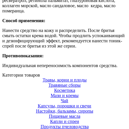
ресвератрол, ретинола пальмитат, гиалуроновая кислота,
коллаген морской, масло сандаловое, масло кедра, масло
померанца.
Способ применения:
Нанести средство на кожу и распределить. После бритья
смыть остатки крема водой. Чтобы продлить успокаивающий
и дезинфицирующий эффект, рекомендуется нанести тоник-
спрей после бритья из этой же серии.
Противопоказания:
Индивидуальная непереносимость компонентов средства.
Категории товаров
Травы, корни и плоды
Травяные сборы
Косметика
Мази и кремы
Чай
Капсулы, порошки и свечи
Настойки, бальзамы, сиропы
Пищевые масла
Капли и спреи
Продукты пчеловодства