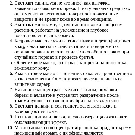
Экстракт сапиндуса не что иное, как вытяжка
знаменитого мыльного ореха. В натуральных средствах
он заменяет агрессивные поверхностно-активные
вещества и не вредит коже во время очищения.
Экстракт миротамнуса, пустынного «оживающего»
растения, работает на увлажнение и глубокое
восстановление эпидермиса.
Кедровое масло служит антисептиком и дезинфицирует
кожу, а экстракты тысячелистника и подорожника
останавливают кровотечение. Это особенно важно при
случайных порезах в процессе бритья.
Облепиховое масло, экстракты кипрея и папоротника
заживляют кожу.
Амарантовое масло — источник сквалена, родственного
коже компонента. Оно помогает восстанавливать ее
защитный барьер.
Нативные концентраты мелиссы, липы, ромашки,
березы и аллантоин устраняют раздражение после
травмирующего воздействия бритвы и увлажняют.
Экстракт папайи и сок граната осветляют кожу и
возвращают ей тонус.
Пептиды цинка и шелка, масло померанца оказывают
омолаживающий эффект.
Масло сандала и концентрат ятрышника придают крему
насыщенный аромат, а их эфиры являются