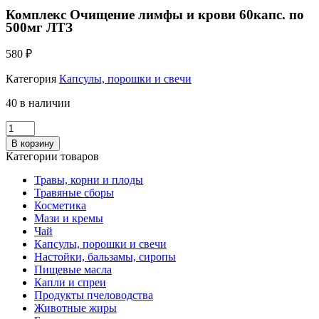
Комплекс Очищение лимфы и крови 60капс. по
500мг ЛТЗ
580
₽
Категория
Капсулы, порошки и свечи
40 в наличии
Количество
Комплекс
В корзину
Очищение
Категории товаров
лимфы
и
Травы, корни и плоды
крови
Травяные сборы
60капс.
Косметика
по
Мази и кремы
500мг
Чай
ЛТЗ
Капсулы, порошки и свечи
Настойки, бальзамы, сиропы
Пищевые масла
Капли и спреи
Продукты пчеловодства
Животные жиры