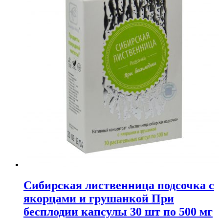
Сибирская лиственница подсочка с
якорцами и грушанкой При
бесплодии капсулы 30 шт по 500 мг