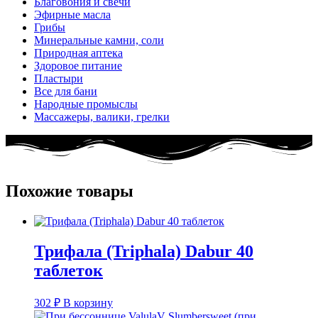
Благовония и свечи
Эфирные масла
Грибы
Минеральные камни, соли
Природная аптека
Здоровое питание
Пластыри
Все для бани
Народные промыслы
Массажеры, валики, грелки​
Похожие товары
Трифала (Triphala) Dabur 40
таблеток
302
₽
В корзину