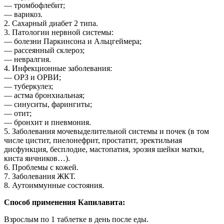
— тромбофлебит;
— варикоз.
2. Сахарный диабет 2 типа.
3. Патологии нервной системы:
— болезни Паркинсона и Альцгеймера;
— рассеянный склероз;
— невралгия.
4. Инфекционные заболевания:
— ОРЗ и ОРВИ;
— туберкулез;
— астма бронхиальная;
— синуситы, фарингиты;
— отит;
— бронхит и пневмония.
5. Заболевания мочевыделительной системы и почек (в том
числе цистит, пиелонефрит, простатит, эректильная
дисфункция, бесплодие, мастопатия, эрозия шейки матки,
киста яичников…).
6. Проблемы с кожей.
7. Заболевания ЖКТ.
8. Аутоиммунные состояния.
Способ применения Капилавита:
Взрослым по 1 таблетке в день после еды.