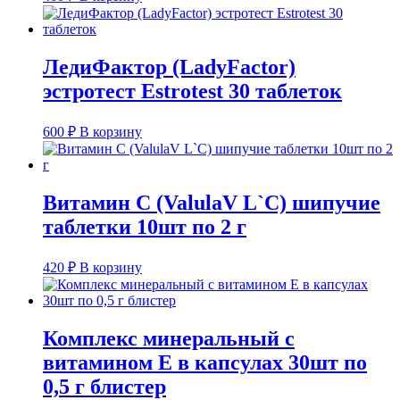
ЛедиФактор (LadyFactor)
эстротест Estrotest 30 таблеток
600
₽
В корзину
Витамин С (ValulaV L`С) шипучие
таблетки 10шт по 2 г
420
₽
В корзину
Комплекс минеральный с
витамином Е в капсулах 30шт по
0,5 г блистер