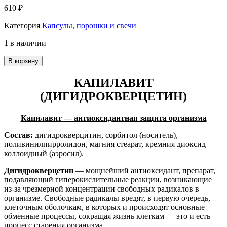
610
₽
Категория
Капсулы, порошки и свечи
1 в наличии
В корзину
КАПИЛАВИТ
(ДИГИДРОКВЕРЦЕТИН)
Капилавит — антиоксидантная защита организма
Состав:
дигидрокверцитин, сорбитол (носитель),
поливинилпирролидон, магния стеарат, кремния диоксид
коллоидный (аэросил).
Дигидрокверцетин
— мощнейший антиоксидант, препарат,
подавляющий гиперокислительные реакции, возникающие
из-за чрезмерной концентрации свободных радикалов в
организме. Свободные радикалы вредят, в первую очередь,
клеточным оболочкам, в которых и происходят основные
обменные процессы, сокращая жизнь клеткам — это и есть
процесс старения организма.