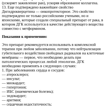
(ускоряет заживление ран), ускоряя образование коллагена.
13. Еще подтверждено важнейшее свойство
Дигидрокверцетина — онкопротекторное. Это свойство
подтверждено не только российскими учеными, но и
японскими, которые создали специальный препарат от рака, в
котором ДГК используется в качестве действующего вещества
совместно с метформином.
Показания к применению:
Это препарат рекомендуется использовать в комплексной
терапии при любом заболевании, потому что нейтрализация
губительного воздействия свободных радикалов на клеточные
мембраны — первое, что необходимо делать при
патологических процессах любой этиологии. ДГК
необходимо применять в следующих случаях:
1. При заболеваниях сердца и сосудов:
— атеросклероз;
— инсульт;
— миокардит;
— гипертония;
— ИБС (ишемическая болезнь);
— эндокардит;
— аритмия;
— сердечная недостаточность;