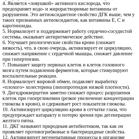
4. Является «ловушкой» активного кислорода, что
предохраняет водо- и жирорастворимые витамины от
разрушения. Это антиоксидантное свойство ДГК выше, чем у
таких признанных антиоксидантов, как витамины Е, С и
каротиноиды.
5. Нормализует и поддерживает работу сердечно-сосудистой
системы, оказывает антиритмическое действие.
6. Улучшает реологические свойства крови (снижает
вязкость), что, в свою очередь, активизирует ее циркуляцию,
снижает напряжение с сердечной мышцы, снижает давление
при гипертензии.
7. Повышает защиту нервных клеток и клеток головного
мозга путем подавления ферментов, которые стимулируют
воспалительные реакции.
8. Нормализует жировой обмен, подавляет выработку
«плохого» холестерина (липопротеидов низкой плотности).
9. Дигидрокверцетин заметно снижает процесс разрушения
клеток при гипергликемии (резкое увеличение концентрации
глюкозы в крови), и сдерживает рост показателя глюкозы.
10. Активизирует циркуляцию крови в сетчатке глаза, что
предупреждает катаракту и потерю зрения при дегенерации
желтого пятна.
11. ДКГ называют природным антибиотиком, так как он
проявляет противогрибковые и бактерицидные свойства.
12. Активизирует регенеративные процессы в организме