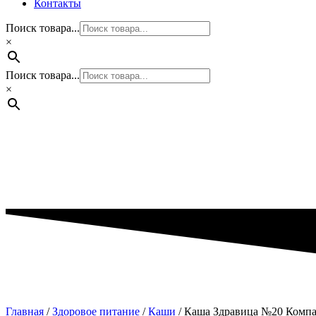
Контакты
Поиск товара...
×
Поиск товара...
×
Главная
/
Здоровое питание
/
Каши
/ Каша Здравица №20 Компас