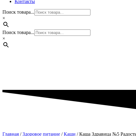
Контакты
Поиск товара...
×
Поиск товара...
×
Главная
/
Здоровое питание
/
Каши
/ Каша Здравица №5 Радость