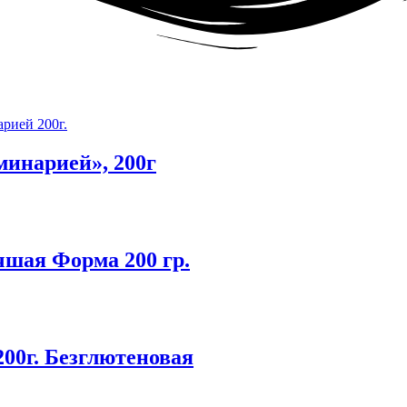
минарией», 200г
шая Форма 200 гр.
00г. Безглютеновая