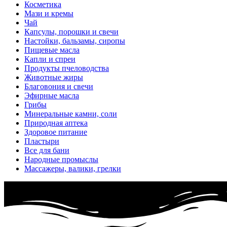
Косметика
Мази и кремы
Чай
Капсулы, порошки и свечи
Настойки, бальзамы, сиропы
Пищевые масла
Капли и спреи
Продукты пчеловодства
Животные жиры
Благовония и свечи
Эфирные масла
Грибы
Минеральные камни, соли
Природная аптека
Здоровое питание
Пластыри
Все для бани
Народные промыслы
Массажеры, валики, грелки​