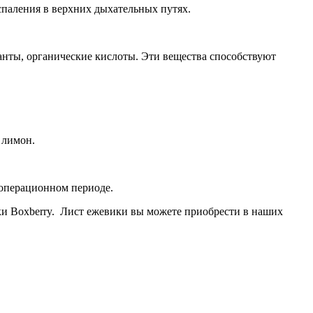
спаления в верхних дыхательных путях.
анты, органические кислоты. Эти вещества способствуют
 лимон.
еоперационном периоде.
вки Boxberry. Лист ежевики вы можете приобрести в наших