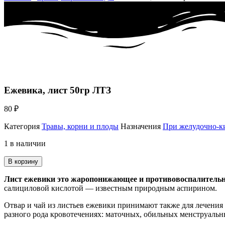
Ежевика, лист 50гр ЛТЗ
80
₽
Категория
Травы, корни и плоды
Назначения
При желудочно-к
1 в наличии
В корзину
Лист ежевики это жаропонижающее и противовоспалительн
салициловой кислотой — известным природным аспирином.
Отвар и чай из листьев ежевики принимают также для лечения
разного рода кровотечениях: маточных, обильных менструаль