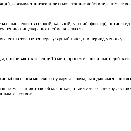
аций, оказывает потогонное и мочегонное действие, снимает во
еральные вещества (калий, кальций, магний, фосфор), антиоксид
лучшению пищеварения и обмена веществ.
, если отмечается нерегулярный цикл, и в период менопаузы.
ы, настаивают в течение 15 мин, процеживают и пьют, добавляя
ские заболевания мочевого пузыря и людям, находящимся в посл
наших магазинов трав «Земляника», а также через службу доста
анным качеством.