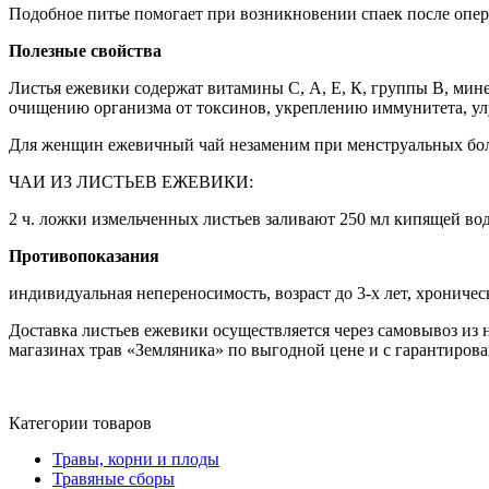
Подобное питье помогает при возникновении спаек после опер
Полезные свойства
Листья ежевики содержат витамины С, А, Е, К, группы В, мин
очищению организма от токсинов, укреплению иммунитета, у
Для женщин ежевичный чай незаменим при менструальных болях
ЧАИ ИЗ ЛИСТЬЕВ ЕЖЕВИКИ:
2 ч. ложки измельченных листьев заливают 250 мл кипящей вод
Противопоказания
индивидуальная непереносимость, возраст до 3-х лет, хрониче
Доставка листьев ежевики осуществляется через самовывоз из 
магазинах трав «Земляника» по выгодной цене и с гарантиров
Категории товаров
Травы, корни и плоды
Травяные сборы