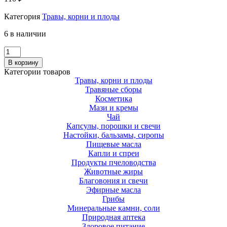
Категория
Травы, корни и плоды
6 в наличии
Количество
Дягиль,
В корзину
корень
Категории товаров
50гр
Травы, корни и плоды
ЛТЗ
Травяные сборы
Косметика
Мази и кремы
Чай
Капсулы, порошки и свечи
Настойки, бальзамы, сиропы
Пищевые масла
Капли и спреи
Продукты пчеловодства
Животные жиры
Благовония и свечи
Эфирные масла
Грибы
Минеральные камни, соли
Природная аптека
Здоровое питание