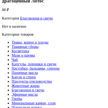
драгоценный Лотос"
88
₽
Категория
Благовония и свечи
Нет в наличии
Категории товаров
Травы, корни и плоды
Травяные сборы
Косметика
Мази и кремы
Чай
Капсулы, порошки и свечи
Настойки, бальзамы, сиропы
Пищевые масла
Капли и спреи
Продукты пчеловодства
Животные жиры
Благовония и свечи
Эфирные масла
Грибы
Минеральные камни, соли
Природная аптека