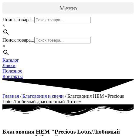
Перейти
Меню
к
содержимому
Поиск товара...
×
Поиск товара...
×
Каталог
Лавки
Полезное
Контакты
Главная
/
Благовония и свечи
/ Благовония HEM «Precious
Lotus/Любимый драгоценный Лотос»
Благовония HEM "Precious Lotus/Любимый