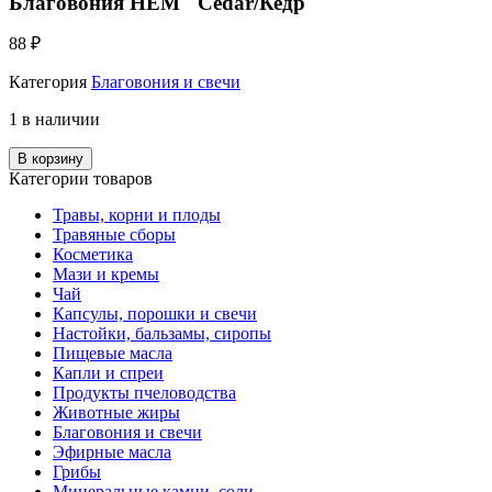
Благовония HEM "Cedar/Кедр"
88
₽
Категория
Благовония и свечи
1 в наличии
В корзину
Категории товаров
Травы, корни и плоды
Травяные сборы
Косметика
Мази и кремы
Чай
Капсулы, порошки и свечи
Настойки, бальзамы, сиропы
Пищевые масла
Капли и спреи
Продукты пчеловодства
Животные жиры
Благовония и свечи
Эфирные масла
Грибы
Минеральные камни, соли