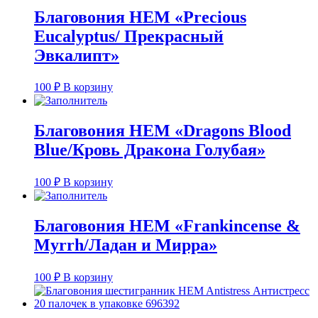
Благовония HEM «Precious
Eucalyptus/ Прекрасный
Эвкалипт»
100
₽
В корзину
Благовония HEM «Dragons Blood
Blue/Кровь Дракона Голубая»
100
₽
В корзину
Благовония HEM «Frankincense &
Myrrh/Ладан и Мирра»
100
₽
В корзину