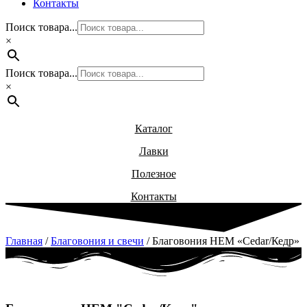
Контакты
Поиск товара...
×
Поиск товара...
×
Каталог
Лавки
Полезное
Контакты
Главная
/
Благовония и свечи
/ Благовония HEM «Cedar/Кедр»