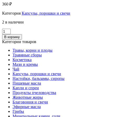
360
₽
Категория
Капсулы, порошки и свечи
2 в наличии
Количество
Травяные
В корзину
таблетки
Категории товаров
"Невротаб",
45г
Травы, корни и плоды
(90таб
Травяные сборы
по
Косметика
0.5
Мази и кремы
г)
Чай
Капсулы, порошки и свечи
Настойки, бальзамы, сиропы
Пищевые масла
Капли и спреи
Продукты пчеловодства
Животные жиры
Благовония и свечи
Эфирные масла
Грибы
Минеральные камни, соли