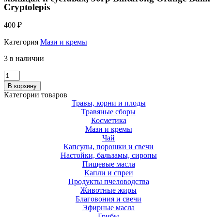
Cryptolepis
400
₽
Категория
Мази и кремы
3 в наличии
Количество
Тайский
В корзину
Бальзам
Категории товаров
для
Травы, корни и плоды
снятия
Травяные сборы
напряжения
Косметика
в
Мази и кремы
мышцах
Чай
и
Капсулы, порошки и свечи
суставах,
Настойки, бальзамы, сиропы
50гр
Пищевые масла
Binturong
Капли и спреи
Orange
Продукты пчеловодства
Balm
Животные жиры
Cryptolepis
Благовония и свечи
Эфирные масла
Грибы