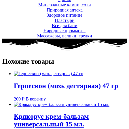
Минеральные камни, соли
Природная аптека
Здоровое питание
Пластыри
Все для бани
Народные промыслы
Массажеры, валики, грелки​
Похожие товары
Герпесвон (мазь дегтярная) 47 гр
200
₽
В корзину
Крякорус крем-бальзам
универсальный 15 мл.