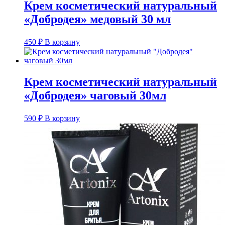
Крем косметический натуральный
«Добродея» медовый 30 мл
450
₽
В корзину
Крем косметический натуральный
«Добродея» чаговый 30мл
590
₽
В корзину