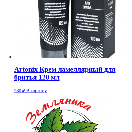
Artonix Крем ламеллярный для
бритья 120 мл
580
₽
В корзину