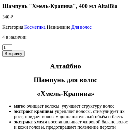
Шампунь "Хмель-Крапива", 400 мл AltaiBio
340
₽
Категория
Косметика
Назначение
Для волос
4 в наличии
Количество
Шампунь
В корзину
"Хмель-
Крапива",
Алтайбио
400
мл
AltaiBio
Шампунь для волос
«Хмель-Крапива»
мягко очищает волосы, улучшает структуру волос
экстракт крапивы
укрепляет волосы, стимулирует их
рост, придает волосам дополнительный объём и блеск
экстракт хмеля
восстанавливает жировой баланс волос
и кожи головы, предотвращает появление перхоти