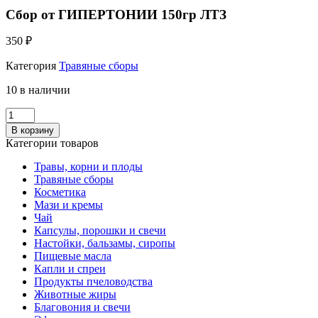
Сбор от ГИПЕРТОНИИ 150гр ЛТЗ
350
₽
Категория
Травяные сборы
10 в наличии
Количество
Сбор
В корзину
от
Категории товаров
ГИПЕРТОНИИ
150гр
Травы, корни и плоды
ЛТЗ
Травяные сборы
Косметика
Мази и кремы
Чай
Капсулы, порошки и свечи
Настойки, бальзамы, сиропы
Пищевые масла
Капли и спреи
Продукты пчеловодства
Животные жиры
Благовония и свечи