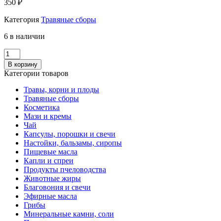
350
₽
Категория
Травяные сборы
6 в наличии
Количество
СБОР
В корзину
ИММУННЫЙ
Категории товаров
120гр
ЛТЗ
Травы, корни и плоды
Травяные сборы
Косметика
Мази и кремы
Чай
Капсулы, порошки и свечи
Настойки, бальзамы, сиропы
Пищевые масла
Капли и спреи
Продукты пчеловодства
Животные жиры
Благовония и свечи
Эфирные масла
Грибы
Минеральные камни, соли