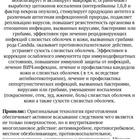
мобилизирует и активирует макрофаги, ограничивает
выработку цитокинов воспаления (интерлейкины 1,6,8 и
фактор некроза опухоли), стимулирует продукцию антител к
различным антигенам инфекционной природы, подавляет
репликацию вирусов, повышает резистентность организма в
отношении инфекции, вызванных вирусами, бактериями или
грибами, эффективен при лечении рецидивирующих
инфекций слизистых оболочек и кожи, вызванных грибами
рода Candida, оказывает противовоспалительное действие,
устраняет сухость слизистых оболочек. Эффективен в
коррекции ослабленого иммунитета при иммунодефицитных
состояниях, повышение иммунной защиты от инфекций,
лечение ВИЧ-инфекции, лечение и профилактика кандидоза
кожи и слизистых оболочек ( в т.ч. вследствие
антибиотикотерапии), лечение и профилактика
оппортунистических инфекций, вызванных бактериями,
вирусами или грибами, уменьшение воспаления
(покраснение, отек, зуд, жжение, боль) слизистых оболочек и
кожи а также сухости слизистых оболочек.
Прополис:
Оригинальная технология приготовления
обеспечивает активное всасывание следствием чего является
не только поверхностное, но и внутритканевое
многоплановое действие: антимикробное, противогрибковое,
местное обезболивающее, противовоспалительное,