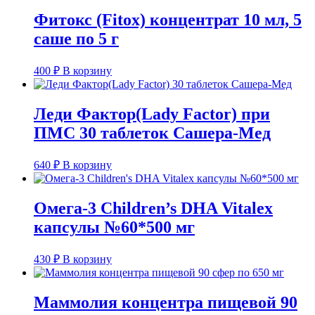
Фитокс (Fitox) концентрат 10 мл, 5
саше по 5 г
400
₽
В корзину
Леди Фактор(Lady Factor) при
ПМС 30 таблеток Сашера-Мед
640
₽
В корзину
Омега-3 Children’s DHA Vitalex
капсулы №60*500 мг
430
₽
В корзину
Маммолия концентра пищевой 90