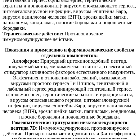
генитальный герпес, офтальмогерпес, герпетические
кератиты и иридоциклиты); вирусом опоясывающего герпеса,
цитомегаловирусной инфекции, вирусом Эпштейна-Барр,
вирусом папилломы человека (ВПЧ), эрозия шейки матки,
папилломы, кондиломы, плоские бородавки и подошвенные
бородавки.
Терапевтическое действие:
Противовирусное
иммуномодулирующее действие.
Показания к применению и фармакологические свойства
отдельных компонентов:
Аллоферон:
Природный цитокиноподобный пептид,
получаемый методами химического синтеза, селективный
стимулятор активности факторов естественного иммунитета.
Эффективен в отношении заболеваний, вызываемых
вирусами простого герпеса I и II типов, генитальный и
лабильный герпес,рецидивирующий генитальный герпес,
офтальмогерпес, герпетические кератиты и иридоциклиты,
вирусом опоясывающего герпеса, цитомегаловирусной
инфекции, вирусом Эпштейна-Барр, вирусом папилломы
человека (ВПЧ), эрозия шейки матки, папилломы, кондиломы,
плоские бородавки и подошвенные бородавки.
Гомеопатическая тритурация низкомолекулярного
пептида 7D:
Иммуномодулирующее, противовирусное
действие. Препарат вызывает индукцию α- и β-интерферонов,