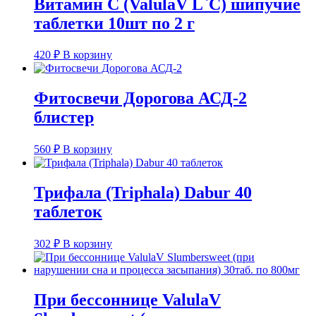
Витамин С (ValulaV L`С) шипучие
таблетки 10шт по 2 г
420
₽
В корзину
Фитосвечи Дорогова АСД-2
блистер
560
₽
В корзину
Трифала (Triphala) Dabur 40
таблеток
302
₽
В корзину
При бессоннице ValulaV