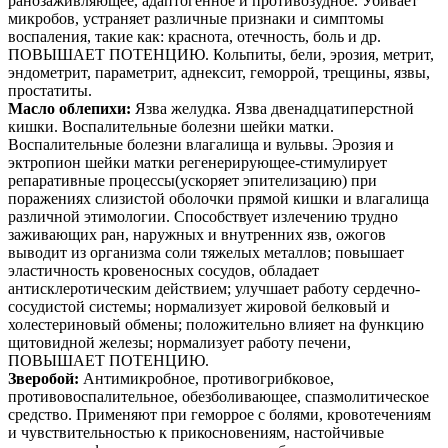
ранозаживляющее, адаптогенное и противозудное. Убивает
микробов, устраняет различные признаки и симптомы
воспаления, такие как: краснота, отечность, боль и др.
ПОВЫШАЕТ ПОТЕНЦИЮ. Кольпиты, бели, эрозия, метрит,
эндометрит, параметрит, аднексит, геморрой, трещины, язвы,
простатиты.
Масло облепихи:
Язва желудка. Язва двенадцатиперстной
кишки. Воспалительные болезни шейки матки.
Воспалительные болезни влагалища и вульвы. Эрозия и
эктропион шейки матки регенерирующее-стимулирует
репаративные процессы(ускоряет эпителизацию) при
поражениях слизистой оболочки прямой кишки и влагалища
различной этимологии. Способствует излечению трудно
заживающих ран, наружных и внутренних язв, ожогов
выводит из организма соли тяжелых металлов; повышает
эластичность кровеносных сосудов, обладает
антисклеротическим действием; улучшает работу сердечно-
сосудистой системы; нормализует жировой белковый и
холестериновый обмены; положительно влияет на функцию
щитовидной железы; нормализует работу печени,
ПОВЫШАЕТ ПОТЕНЦИЮ.
Зверобой:
Антимикробное, противогрибковое,
противовоспалительное, обезболивающее, спазмолитическое
средство. Применяют при геморрое с болями, кровотечениям
и чувствительностью к прикосновениям, настойчивые