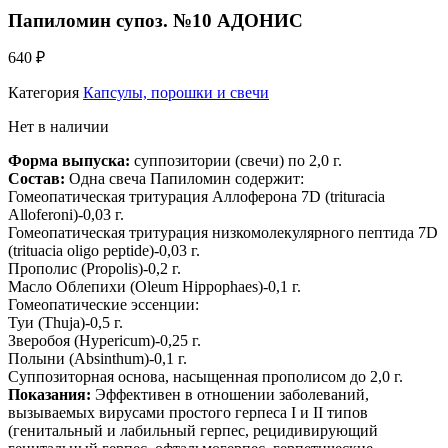
Папиломин супоз. №10 АДОНИС
640
₽
Категория
Капсулы, порошки и свечи
Нет в наличии
Форма выпуска:
суппозитории (свечи) по 2,0 г.
Состав:
Одна свеча Папиломин содержит:
Гомеопатическая тритурация Аллоферона 7D (trituracia
Alloferoni)-0,03 г.
Гомеопатическая тритурация низкомолекулярного пептида 7D
(trituacia oligo peptide)-0,03 г.
Прополис (Propolis)-0,2 г.
Масло Облепихи (Oleum Hippophaes)-0,1 г.
Гомеопатические эссенции:
Туи (Thuja)-0,5 г.
Зверобоя (Hypericum)-0,25 г.
Полыни (Absinthum)-0,1 г.
Суппозиторная основа, насыщенная прополисом до 2,0 г.
Показания:
Эффективен в отношении заболеваний,
вызываемых вирусами простого герпеса I и II типов
(генитальный и лабильный герпес, рецидивирующий