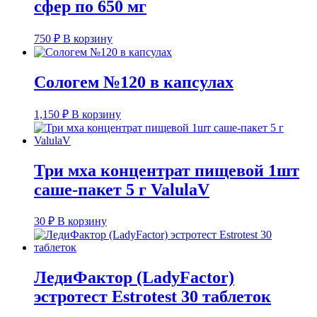
сфер по 650 мг
750
₽
В корзину
Сологем №120 в капсулах
1,150
₽
В корзину
Три мха концентрат пищевой 1шт
саше-пакет 5 г ValulaV
30
₽
В корзину
ЛедиФактор (LadyFactor)
эстротест Estrotest 30 таблеток