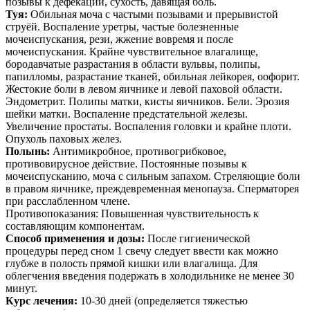
позывы к дефекации, сухость, давящая боль.
Туя:
Обильная моча с частыми позывами и прерывистой
струёй. Воспаление уретры, частые болезненные
мочеиспускания, рези, жжение вовремя и после
мочеиспускания. Крайне чувствительное влагалище,
бородавчатые разрастания в области вульвы, полипы,
папилломы, разрастание тканей, обильная лейкорея, оофорит.
Жестокие боли в левом яичнике и левой паховой области.
Эндометрит. Полипы матки, кисты яичников. Бели. Эрозия
шейки матки. Воспаление предстательной железы.
Увеличение простаты. Воспаления головки и крайне плоти.
Опухоль паховых желез.
Полынь:
Антимикробное, противогрибковое,
противовирусное действие. Постоянные позывы к
мочеиспусканию, моча с сильным запахом. Стреляющие боли
в правом яичнике, преждевременная менопауза. Сперматорея
при расслабленном члене.
Противопоказания: Повышенная чувствительность к
составляющим компонентам.
Способ применения и дозы:
После гигиенической
процедуры перед сном 1 свечу следует ввести как можно
глубже в полость прямой кишки или влагалища. Для
облегчения введения подержать в холодильнике не менее 30
минут.
Курс лечения:
10-30 дней (определяется тяжестью