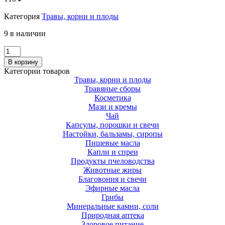
Категория
Травы, корни и плоды
9 в наличии
Количество
Нонея
В корзину
темно-
Категории товаров
бурая,
Травы, корни и плоды
трава
Травяные сборы
50
Косметика
г.
Мази и кремы
Чай
Капсулы, порошки и свечи
Настойки, бальзамы, сиропы
Пищевые масла
Капли и спреи
Продукты пчеловодства
Животные жиры
Благовония и свечи
Эфирные масла
Грибы
Минеральные камни, соли
Природная аптека
Здоровое питание