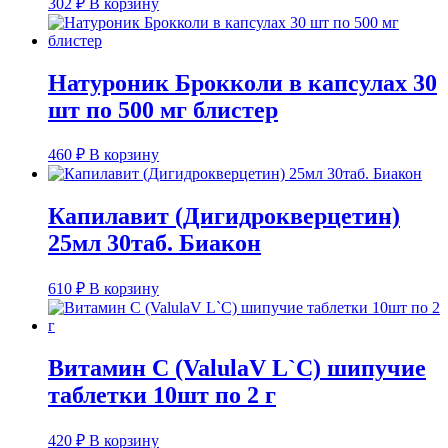
302
₽
В корзину
Натуроник Брокколи в капсулах 30
шт по 500 мг блистер
460
₽
В корзину
Капилавит (Дигидрокверцетин)
25мл 30таб. Биакон
610
₽
В корзину
Витамин С (ValulaV L`С) шипучие
таблетки 10шт по 2 г
420
₽
В корзину