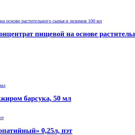
онцентрат пищевой на основе растительн
 жиром барсука, 50 мл
патийный» 0,25л, пэт