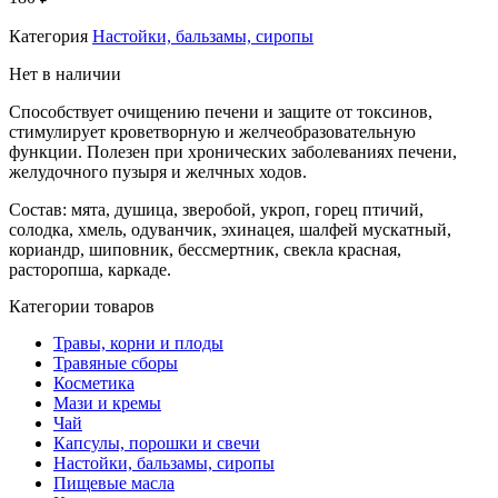
Категория
Настойки, бальзамы, сиропы
Нет в наличии
Способствует очищению печени и защите от токсинов,
стимулирует кроветворную и желчеобразовательную
функции. Полезен при хронических заболеваниях печени,
желудочного пузыря и желчных ходов.
Состав: мята, душица, зверобой, укроп, горец птичий,
солодка, хмель, одуванчик, эхинацея, шалфей мускатный,
кориандр, шиповник, бессмертник, свекла красная,
расторопша, каркаде.
Категории товаров
Травы, корни и плоды
Травяные сборы
Косметика
Мази и кремы
Чай
Капсулы, порошки и свечи
Настойки, бальзамы, сиропы
Пищевые масла