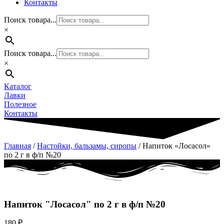
Контакты
Поиск товара...
×
Поиск товара...
×
Каталог
Лавки
Полезное
Контакты
Главная
/
Настойки, бальзамы, сиропы
/ Напиток «Лосасол»
по 2 г в ф/п №20
Напиток "Лосасол" по 2 г в ф/п №20
180
₽