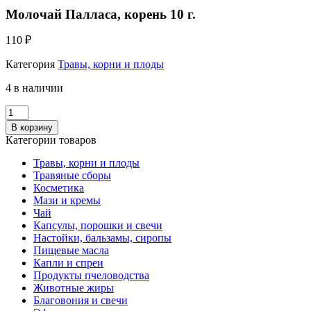
Молочай Палласа, корень 10 г.
110
₽
Категория
Травы, корни и плоды
4 в наличии
Количество
Молочай
В корзину
Палласа,
Категории товаров
корень
10
Травы, корни и плоды
г.
Травяные сборы
Косметика
Мази и кремы
Чай
Капсулы, порошки и свечи
Настойки, бальзамы, сиропы
Пищевые масла
Капли и спреи
Продукты пчеловодства
Животные жиры
Благовония и свечи