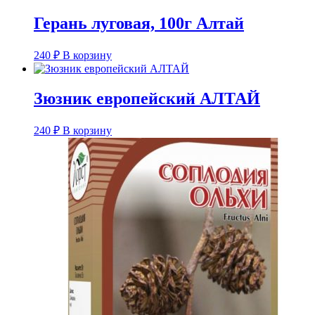
Герань луговая, 100г Алтай
240
₽
В корзину
Зюзник европейский АЛТАЙ
240
₽
В корзину