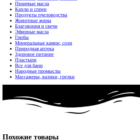
Пищевые масла
Капли и спреи
Продукты пчеловодства
Животные жиры
Благовония и свечи
Эфирные масла
Грибы
Минеральные камни, соли
Природная аптека
Здоровое питание
Пластыри
Все для бани
Народные промыслы
Массажеры, валики, грелки​
Похожие товары