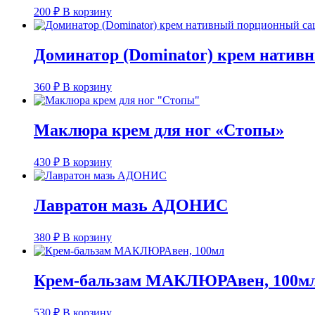
200
₽
В корзину
Доминатор (Dominator) крем натив
360
₽
В корзину
Маклюра крем для ног «Стопы»
430
₽
В корзину
Лавратон мазь АДОНИС
380
₽
В корзину
Крем-бальзам МАКЛЮРАвен, 100м
530
₽
В корзину