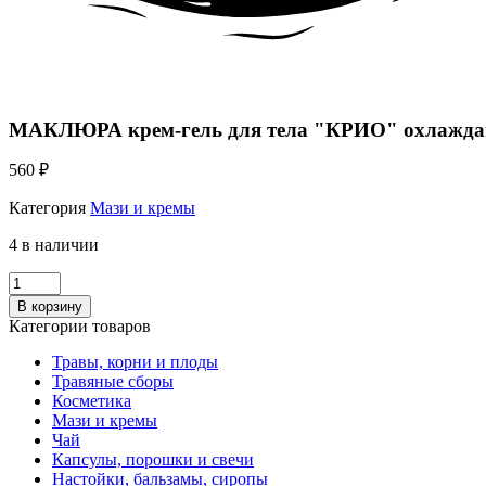
МАКЛЮРА крем-гель для тела "КРИО" охлажда
560
₽
Категория
Мази и кремы
4 в наличии
Количество
МАКЛЮРА
В корзину
крем-
Категории товаров
гель
для
Травы, корни и плоды
тела
Травяные сборы
"КРИО"
Косметика
охлаждающий
Мази и кремы
эффект
Чай
100
Капсулы, порошки и свечи
мл
Настойки, бальзамы, сиропы