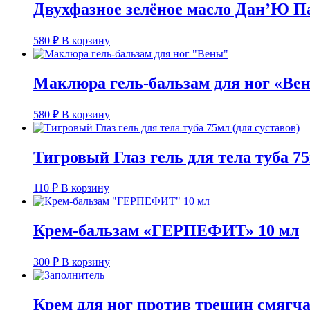
Двухфазное зелёное масло Дан’Ю Па
580
₽
В корзину
Маклюра гель-бальзам для ног «Ве
580
₽
В корзину
Тигровый Глаз гель для тела туба 75
110
₽
В корзину
Крем-бальзам «ГЕРПЕФИТ» 10 мл
300
₽
В корзину
Крем для ног против трещин смягчаю