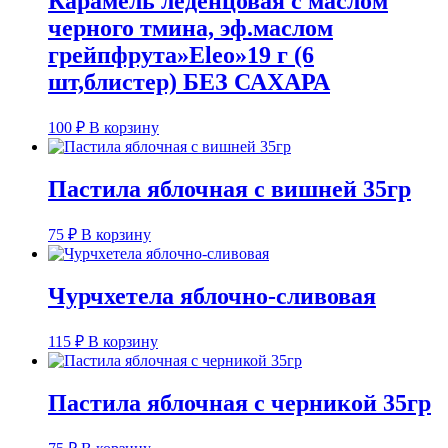
Карамель леденцовая с маслом
черного тмина, эф.маслом
грейпфрута»Eleo»19 г (6
шт,блистер) БЕЗ САХАРА
100
₽
В корзину
Пастила яблочная с вишней 35гр
75
₽
В корзину
Чурчхетела яблочно-сливовая
115
₽
В корзину
Пастила яблочная с черникой 35гр