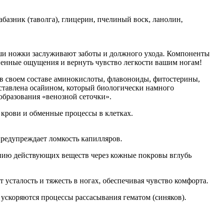
абазник (таволга), глицерин, пчелиный воск, ланолин,
аши ножки заслуживают заботы и должного ухода. Компоненты
ненные ощущения и вернуть чувство легкости вашим ногам!
своем составе аминокислоты, флавоноиды, фитостерины,
ставлена осайином, который биологически намного
образования «венозной сеточки».
крови и обменные процессы в клетках.
предупреждает ломкость капилляров.
ению действующих веществ через кожные покровы вглубь
 усталость и тяжесть в ногах, обеспечивая чувство комфорта.
коряются процессы рассасывания гематом (синяков).