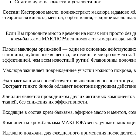
Снятию чувства тяжести и усталости ног
Состав:
Касторовое масло, полиэкстракт: маклюра (адамово ябл
стеариновая кислота, ментол, сорбат калия, эфирное масло шал
Если Вы проводите много времени на ногах или просто без 
крем-бальзама МАКЛЮРАвен помогают замедлить дальнейшее
Плоды маклюры оранжевой — один из основных действующих 
сапонины, дубильные вещества, витамины и микроэлементы. Т
эффективней, чем всем известный рутин! Флавоноиды положит
Маклюра заживляет поврежденные участки кожного покрова, в
Экстракт каштана способствует повышению венозного тонуса, 
Экстракт гинкго билоба обладает венотонизирующим действием
Ланолин является проводником других активных компонентов 
тканей, без снижения их эффективности.
Входящие в состав крем-бальзама, эфирное масло и ментол, со
Компоненты крем-бальзама МАКЛЮРАвен улучшают микроциркул
Идеально подходит для ежедневного применения после долгого