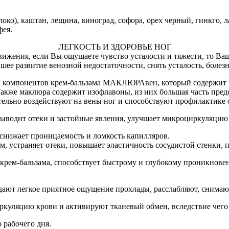
око), каштан, лещина, виноград, софора, орех черный, гинкго, л
фея.
ЛЕГКОСТЬ И ЗДОРОВЬЕ НОГ
движения, если Вы ощущаете чувство усталости и тяжести, то В
 развитие венозной недостаточности, снять усталость, болез
компонентов крем-бальзама МАКЛЮРАвен, который содержит в 
акже маклюра содержит изофлавоны, из них большая часть пред
ельно воздействуют на вены ног и способствуют профилактике 
ыводит отеки и застойные явления, улучшает микроциркуляцию 
снижает проницаемость и ломкость капилляров.
, устраняет отеки, повышает эластичность сосудистой стенки, 
крем-бальзама, способствует быстрому и глубокому проникнов
здают легкое приятное ощущение прохлады, расслабляют, снимают
яцию крови и активируют тканевый обмен, вследствие чего ус
 рабочего дня.