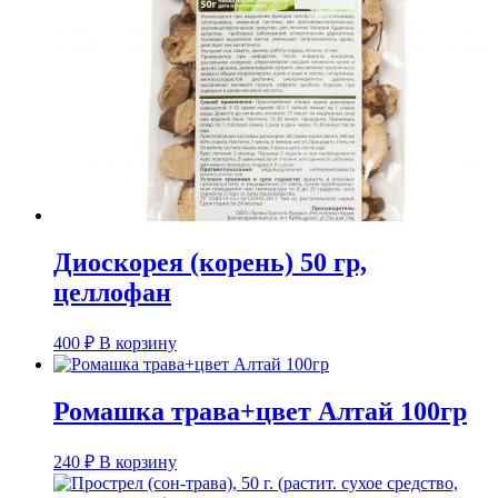
Диоскорея (корень) 50 гр,
целлофан
400
₽
В корзину
Ромашка трава+цвет Алтай 100гр
240
₽
В корзину