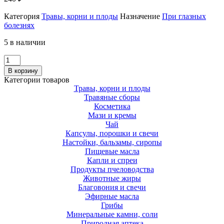
Категория
Травы, корни и плоды
Назначение
При глазных
болезнях
5 в наличии
Количество
Княжик,
В корзину
100
Категории товаров
г
Травы, корни и плоды
АЛТАЙ
Травяные сборы
Косметика
Мази и кремы
Чай
Капсулы, порошки и свечи
Настойки, бальзамы, сиропы
Пищевые масла
Капли и спреи
Продукты пчеловодства
Животные жиры
Благовония и свечи
Эфирные масла
Грибы
Минеральные камни, соли
Природная аптека