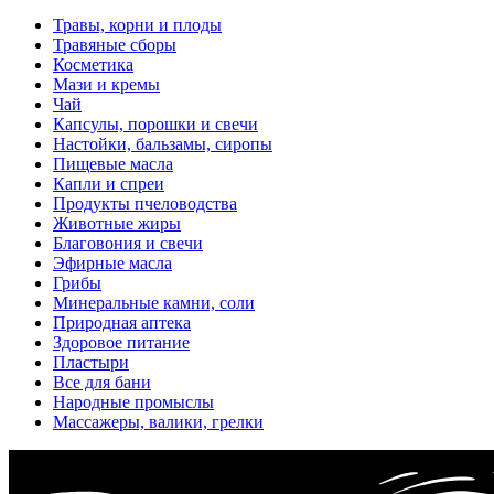
Травы, корни и плоды
Травяные сборы
Косметика
Мази и кремы
Чай
Капсулы, порошки и свечи
Настойки, бальзамы, сиропы
Пищевые масла
Капли и спреи
Продукты пчеловодства
Животные жиры
Благовония и свечи
Эфирные масла
Грибы
Минеральные камни, соли
Природная аптека
Здоровое питание
Пластыри
Все для бани
Народные промыслы
Массажеры, валики, грелки​