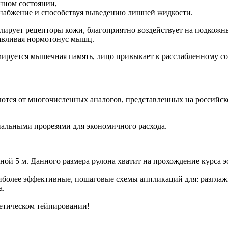
нном состоянии,
снабжение и способствуя выведению лишней жидкости.
ует рецепторы кожи, благоприятно воздействует на подкожные
авливая нормотонус мышц.
рмируется мышечная память, лицо привыкает к расслабленному
я от многочисленных аналогов, представленных на российско
альными прорезями для экономичного расхода.
ой 5 м. Данного размера рулона хватит на прохождение курса э
иболее эффективные, пошаговые схемы аппликаций для: разгла
а.
тическом тейпировании!