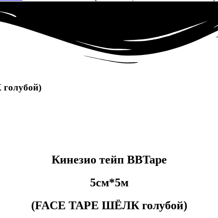
 голубой)
Кинезио тейп BBTape
5см*5м
(FACE TAPE ШЁЛК голубой)