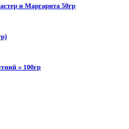
стер и Маргарита 50гр
гр)
ний » 100гр