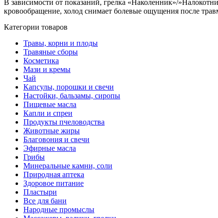
В зависимости от показаний, грелка «Наколенник»/»Налокотн
кровообращение, холод снимает болевые ощущения после травм
Категории товаров
Травы, корни и плоды
Травяные сборы
Косметика
Мази и кремы
Чай
Капсулы, порошки и свечи
Настойки, бальзамы, сиропы
Пищевые масла
Капли и спреи
Продукты пчеловодства
Животные жиры
Благовония и свечи
Эфирные масла
Грибы
Минеральные камни, соли
Природная аптека
Здоровое питание
Пластыри
Все для бани
Народные промыслы