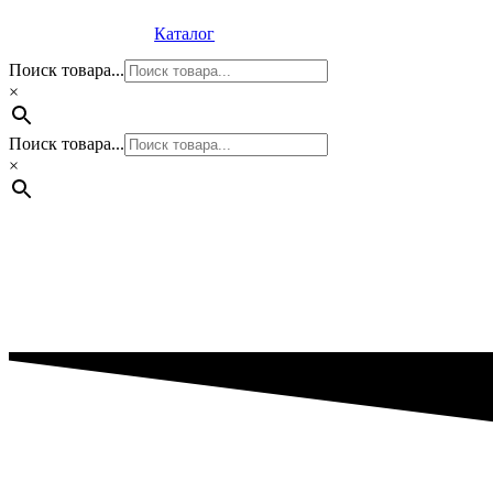
Перейти
Каталог
к
содержимому
Поиск товара...
×
Поиск товара...
×