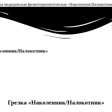
лка медицинская физиотерапевтическая «Наколенник/Налокотни
коленник/Налокотник»
Грелка «Наколенник/Налокотник»