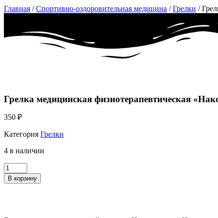
Главная
/
Спортивно-оздоровительная медицина
/
Грелки
/ Гре
Грелка медицинская физиотерапевтическая «На
350
₽
Категория
Грелки
4 в наличии
Количество
Грелка
В корзину
медицинская
физиотерапевтическая
«Наколенник/
Налокотник»