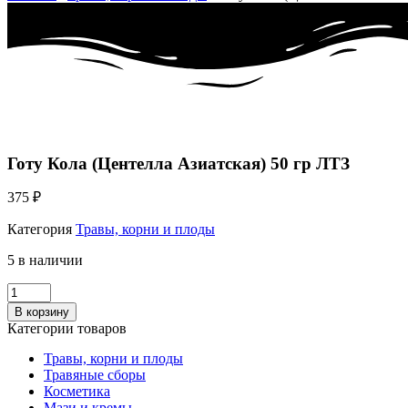
Готу Кола (Центелла Азиатская) 50 гр ЛТЗ
375
₽
Категория
Травы, корни и плоды
5 в наличии
Количество
Готу
В корзину
Кола
Категории товаров
(Центелла
Азиатская)
Травы, корни и плоды
50
Травяные сборы
гр
Косметика
ЛТЗ
Мази и кремы