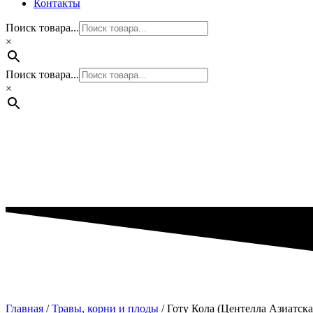
Контакты
Поиск товара...
×
Поиск товара...
×
Главная
/
Травы, корни и плоды
/ Готу Кола (Центелла Азиатска