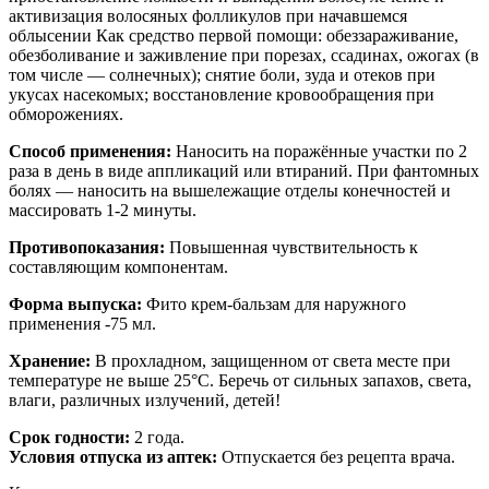
активизация волосяных фолликулов при начавшемся
облысении Как средство первой помощи: обеззараживание,
обезболивание и заживление при порезах, ссадинах, ожогах (в
том числе — солнечных); снятие боли, зуда и отеков при
укусах насекомых; восстановление кровообращения при
обморожениях.
Способ применения:
Наносить на поражённые участки по 2
раза в день в виде аппликаций или втираний. При фантомных
болях — наносить на вышележащие отделы конечностей и
массировать 1-2 минуты.
Противопоказания:
Повышенная чувствительность к
составляющим компонентам.
Форма выпуска:
Фито крем-бальзам для наружного
применения -75 мл.
Хранение:
В прохладном, защищенном от света месте при
температуре не выше 25°C. Беречь от сильных запахов, света,
влаги, различных излучений, детей!
Срок годности:
2 года.
Условия отпуска из аптек:
Отпускается без рецепта врача.