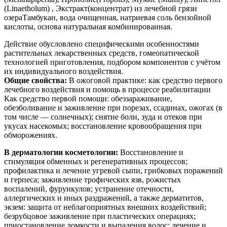
(Linaetholum) , Экстракт(концентрат) из лечебной грязи
озераТамбукан, вода очищенная, натриевая соль бензойной
кислоты, основа натуральная комбинированная.
Действие обусловлено специфическими особенностями
растительных лекарственных средств, гомеопатической
технологией приготовления, подбором компонентов с учётом
их индивидуального воздействия.
Общие свойства:
В ожоговой практике: как средство первого
лечебного воздействия и помощь в процессе реабилитации
Как средство первой помощи: обеззараживание,
обезболивание и заживление при порезах, ссадинах, ожогах (в
том числе — солнечных); снятие боли, зуда и отеков при
укусах насекомых; восстановление кровообращения при
обморожениях.
В дерматологии косметологии:
Восстановление и
стимуляция обменных и регенеративных процессов;
профилактика и лечение угревой сыпи, грибковых поражений
и герпеса; заживление трофических язв, рожистых
воспалений, фурункулов; устранение отечности,
аллергических и иных раздражений, а также дерматитов,
экзем: защита от неблагоприятных внешних воздействий;
безрубцовое заживление при пластических операциях;
приостановление ломкости и выпадения волос; лечение и