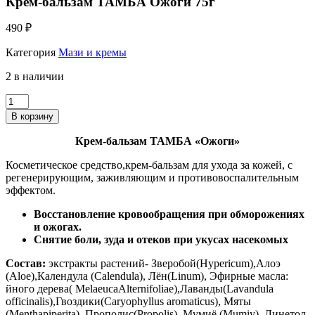
Крем-бальзам ТАМБА Ожоги 75г
490
₽
Категория
Мази и кремы
2 в наличии
Количество
Крем-
В корзину
бальзам
ТАМБА
Крем-бальзам ТАМБА «Ожоги»
Ожоги
75г
Косметическое средство,крем-бальзам для ухода за кожей, с
регенерирующим, заживляющим и противовоспалительным
эффектом.
Восстановление кровообращения при обморожениях
и ожогах.
Снятие боли, зуда и отеков при укусах насекомых
Состав:
экстракты растений- Зверобой(Hypericum),Алоэ
(Aloe),Календула (Calendula), Лён(Linum), Эфирные масла:
йного дерева( MelaeucaAlternifoliae),Лаванды(Lavandula
officinalis),Гвоздики(Caryophyllus aromaticus), Мяты
(Menthapiperita), Прополис(Propolis), Мумиё (Mumiy), Линетол