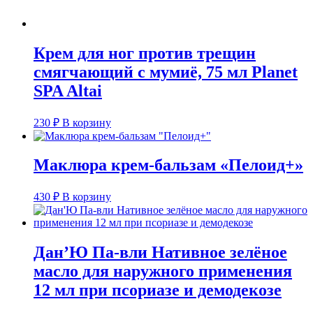
Крем для ног против трещин
смягчающий с мумиё, 75 мл Planet
SPA Altai
230
₽
В корзину
Маклюра крем-бальзам «Пелоид+»
430
₽
В корзину
Дан’Ю Па-вли Нативное зелёное
масло для наружного применения
12 мл при псориазе и демодекозе