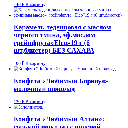
140
₽
В корзину
Карамель леденцовая с маслом
черного тмина, эф.маслом
грейпфрута»Eleo»19 г (6
шт,блистер) БЕЗ САХАРА
100
₽
В корзину
Конфета «Любимый Барнаул»
молочный шоколад
120
₽
В корзину
Конфета «Любимый Алтай»:
горький шоколад с вяленой