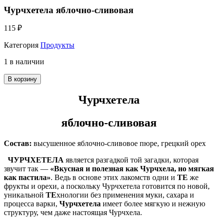
Чурчхетела яблочно-сливовая
115
₽
Категория
Продукты
1 в наличии
В корзину
Чурчхетела
яблочно-сливовая
Состав:
высушенное яблочно-сливовое пюре, грецкий орех
ЧУРЧХЕТЕЛА
является разгадкой той загадки, которая
звучит так —
«Вкусная и полезная как Чурчхела, но мягкая
как пастила»
. Ведь в основе этих лакомств одни и
ТЕ
же
фрукты и орехи, а поскольку Чурчхетела готовится по новой,
уникальной
ТЕ
хнологии без применения муки, сахара и
процесса варки,
Чурчхетела
имеет более мягкую и нежную
структуру, чем даже настоящая Чурчхела.