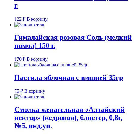
г
122
₽
В корзину
Гималайская розовая Соль (мелкий
помол) 150 г.
170
₽
В корзину
Пастила яблочная с вишней 35гр
75
₽
В корзину
Смолка жевательная «Алтайский
нектар» (кедровая), блистер, 0,8г,
№5, инд.уп.