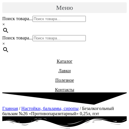
Перейти
Меню
к
содержимому
Поиск товара...
×
Поиск товара...
×
Каталог
Лавки
Полезное
Контакты
Главная
/
Настойки, бальзамы, сиропы
/ Безалкогольный
бальзам №26 «Противопаразитарный» 0,25л, пэт