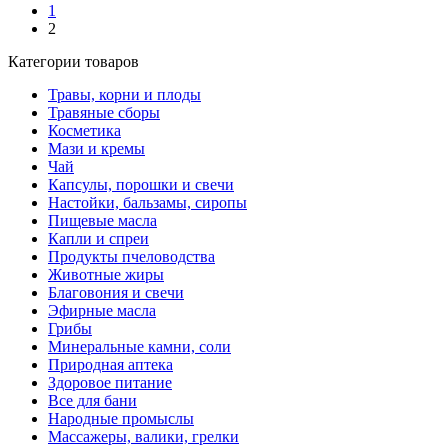
1
2
Категории товаров
Травы, корни и плоды
Травяные сборы
Косметика
Мази и кремы
Чай
Капсулы, порошки и свечи
Настойки, бальзамы, сиропы
Пищевые масла
Капли и спреи
Продукты пчеловодства
Животные жиры
Благовония и свечи
Эфирные масла
Грибы
Минеральные камни, соли
Природная аптека
Здоровое питание
Все для бани
Народные промыслы
Массажеры, валики, грелки​