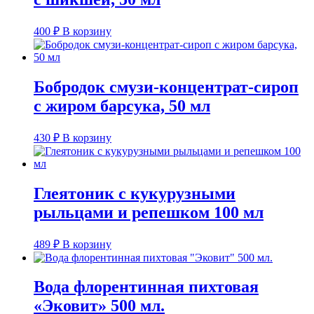
400
₽
В корзину
Бобродок смузи-концентрат-сироп
с жиром барсука, 50 мл
430
₽
В корзину
Глеятоник с кукурузными
рыльцами и репешком 100 мл
489
₽
В корзину
Вода флорентинная пихтовая
«Эковит» 500 мл.